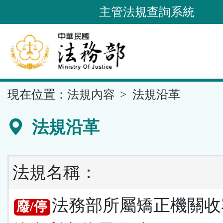
跳
主管法規查詢系統
到
主
要
內
容
::
現在位置：
法規內容
法規沿革
區
塊
法規沿革
法規名稱：
法務部所屬矯正機關收
廢/停