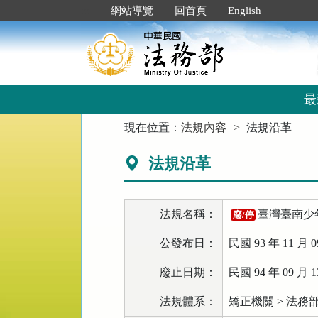
跳
:::
網站導覽
回首頁
English
到
主
要
內
容
區
最
塊
:::
現在位置：
法規內容
法規沿革
法規沿革
法規名稱：
臺灣臺南少
廢/停
公發布日：
民國 93 年 11 月 0
廢止日期：
民國 94 年 09 月 1
法規體系：
矯正機關 > 法