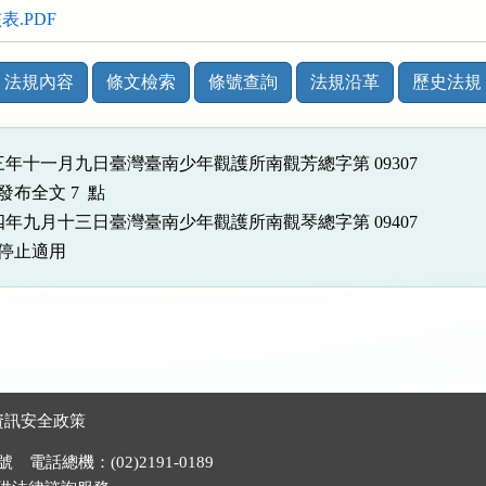
.PDF
法規內容
條文檢索
條號查詢
法規沿革
歷史法規
三年十一月九日臺灣臺南少年觀護所南觀芳總字第 09307

發布全文 7  點

四年九月十三日臺灣臺南少年觀護所南觀琴總字第 09407

發布停止適用
資訊安全政策
電話總機：(02)2191-0189