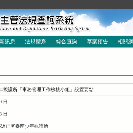
新訊息
法規體系
綜合查詢
草案預告
相關
年觀護所「事務管理工作檢核小組」設置要點
9 日
3 日
務部矯正署臺南少年觀護所