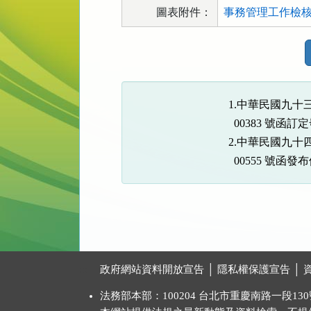
圖表附件：
事務管理工作檢核表
法
規
功
能
1.中華民國九十
按
  00383 號函訂定
鈕
2.中華民國九十
區
  00555 號函
:::
政府網站資料開放宣告
│
隱私權保護宣告
│
法務部本部：100204 台北市重慶南路一段130號 