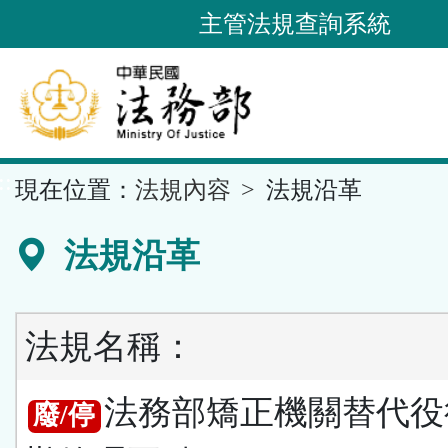
跳
主管法規查詢系統
到
主
要
內
容
::
現在位置：
法規內容
法規沿革
區
塊
法規沿革
法規名稱：
法務部矯正機關替代役
廢/停