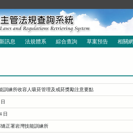
新訊息
法規體系
綜合查詢
草案預告
相關
能訓練所收容人吸菸管理及戒菸獎勵注意要點
0 日
4 日
務部矯正署岩灣技能訓練所