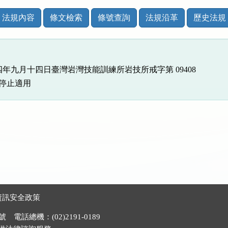
法規內容
條文檢索
條號查詢
法規沿革
歷史法規
四年九月十四日臺灣岩灣技能訓練所岩技所戒字第 09408

發布停止適用
資訊安全政策
電話總機：(02)2191-0189