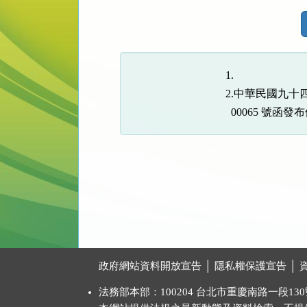
法
規
功
能
1.

按
2.中華民國九十
鈕
  00065 號函
區
:::
政府網站資料開放宣告
│
隱私權保護宣告
│
法務部本部：100204 台北市重慶南路一段130號 