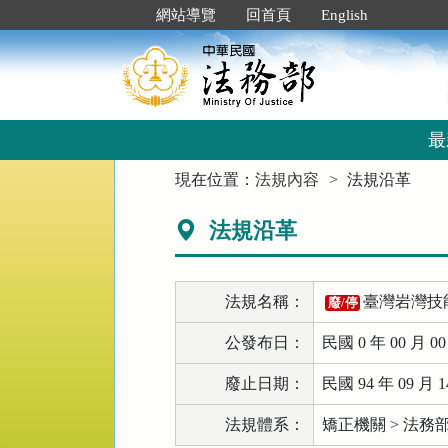
跳
:::
網站導覽
回首頁
English
到
主
要
內
容
區
最
塊
:::
現在位置：
法規內容
法規沿革
法規沿革
法規名稱：
臺灣岩灣技
廢/停
公發布日：
民國 0 年 00 月 0
廢止日期：
民國 94 年 09 月 1
法規體系：
矯正機關 > 法