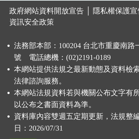
:
政府網站資料開放宣告
│
隱私權保護宣
資訊安全政策
法務部本部：100204 台北市重慶南路一
號 電話總機：(02)2191-0189
本網站提供法規之最新動態及資料檢
法律諮詢服務。
本網站法規資料若與機關公布文字有
以公布之書面資料為準。
資料庫內容雙週五定期更新，法規整
日：2026/07/31