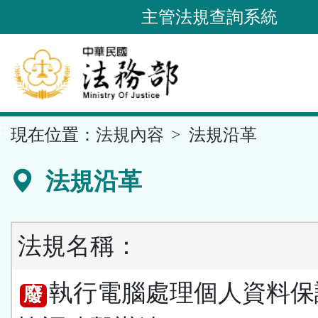
跳
主管法規查詢系統
到
主
要
內
容
::
現在位置：
法規內容
法規沿革
區
塊
法規沿革
法規名稱：
執行電腦處理個人資料保
廢