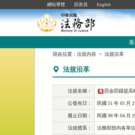
跳
:::
網站導覽
回首頁
English
到
主
要
內
容
區
最
塊
:::
現在位置：
法規內容
法規沿革
法規沿革
法規名稱：
罰金罰鍰提高
廢
公發布日：
民國 51 年 05 月 2
廢止日期：
民國 98 年 04 月 2
法規體系：
法務部部內各單位 