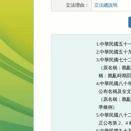
立法理由：
立法總說明
法
規
功
能
1.中華民國五十
按
2.中華民國五十
鈕
3.中華民國七十
區
  （原名稱：
  稱：戡亂時期
4.中華民國八十年
  公布名稱及全文 6
  （原名稱：
  準條例）

5.中華民國八十二
  正公布第 2、4 
6.中華民國九十五