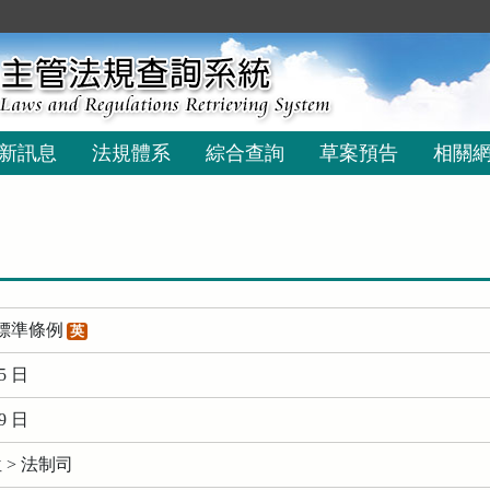
新訊息
法規體系
綜合查詢
草案預告
相關
標準條例
英
5 日
9 日
> 法制司