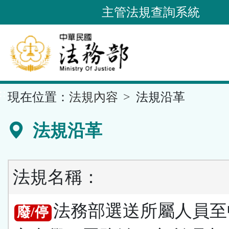
跳
主管法規查詢系統
到
主
要
內
容
::
現在位置：
法規內容
法規沿革
區
塊
法規沿革
法規名稱：
法務部選送所屬人員至
廢/停