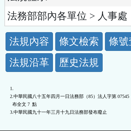
法務部部內各單位 > 人事處
法
法規內容
條文檢索
條號
規
法規沿革
歷史法規
功
能
1.

按
2.中華民國八十五年四月一日法務部（85）法人字第 07545 
  布全文 7  點

鈕
3.中華民國九十一年三月十九日法務部發布廢止
區