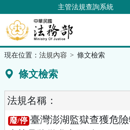
跳
主管法規查詢系統
到
主
要
內
容
::
現在位置：
法規內容
條文檢索
區
塊
條文檢索
法規名稱：
臺灣澎湖監獄查獲危險
廢/停