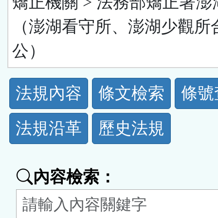
矯正機關 > 法務部矯正署澎
（澎湖看守所、澎湖少觀所
公）
法
法規內容
條文檢索
條號
規
法規沿革
歷史法規
功
能
內容檢索：
按
鈕