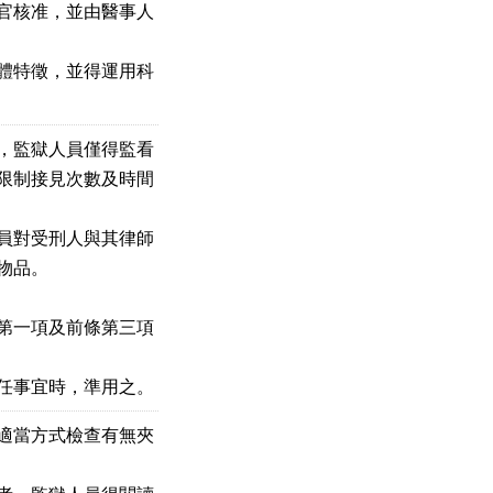
官核准，並由醫事人

體特徵，並得運用科

，監獄人員僅得監看

限制接見次數及時間

員對受刑人與其律師

品。

第一項及前條第三項

任事宜時，準用之。
適當方式檢查有無夾
