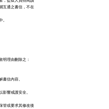
者，監獄人員得閱讀

關互通之書信，不在

。

敘明理由刪除之：

書信內容。

以影響戒護安全。

保管或要求其修改後
