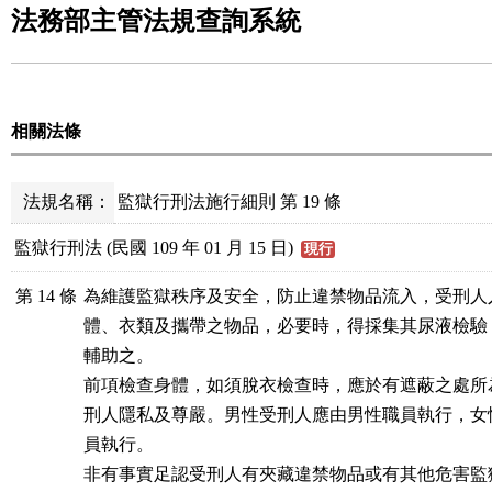
法務部主管法規查詢系統
相關法條
法規名稱：
監獄行刑法施行細則 第 19 條
監獄行刑法 (民國 109 年 01 月 15 日)
現行
第 14 條
為維護監獄秩序及安全，防止違禁物品流入，受刑人
體、衣類及攜帶之物品，必要時，得採集其尿液檢驗
輔助之。

前項檢查身體，如須脫衣檢查時，應於有遮蔽之處所
刑人隱私及尊嚴。男性受刑人應由男性職員執行，女
員執行。

非有事實足認受刑人有夾藏違禁物品或有其他危害監