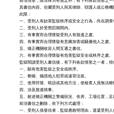
前項情形，除法律另有規定外，有下列各款情形之一
其書信內容。但屬受刑人與其律師、辯護人或公務機
此限：

一、受刑人有妨害監獄秩序或安全之行為，尚在調查中
二、受刑人於受懲罰期間內。

三、有事實而合理懷疑受刑人有脫逃之虞。

四、有事實而合理懷疑有意圖加害或騷擾他人之虞。

五、矯正機關收容人間互通之書信。

六、有事實而合理懷疑有危害監獄安全或秩序之虞。

監獄閱讀受刑人書信後，有下列各款情形之一者，得
一、顯有危害監獄之安全或秩序。

二、教唆、煽惑他人犯罪或違背法規。

三、使用符號、暗語或其他方法，使檢查人員無法瞭解
四、涉及脫逃情事。

五、敘述矯正機關之警備狀況、舍房、工場位置，足
前項書信之刪除，依下列方式處理：

一、受刑人係發信者，監獄應敘明理由，退還受刑人