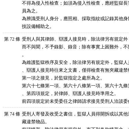
不得為侵入性檢查；如須為侵入性檢查，應經監獄長
員為之。

為辨識受刑人身分，應照相、採取指紋或記錄其他身
技設備輔助之。
第 72 條
受刑人與其律師、辯護人接見時，除法律另有規定外
而不與聞，不予錄影、錄音；除有事實上困難外，不
。

為維護監獄秩序及安全，除法律另有規定外，監獄人
、辯護人接見時往來之文書，僅得檢查有無夾藏違禁物
第一項之接見，於監獄指定之處所為之。

第六十七條第一項、第六十八條第一項、第六十九條
、第四項規定，於律師、辯護人接見時準用之。

前四項規定於未受委任之律師請求接見受刑人洽談委
第 74 條
受刑人寄發及收受之書信，監獄人員得開拆或以其他
藏違禁物品。
