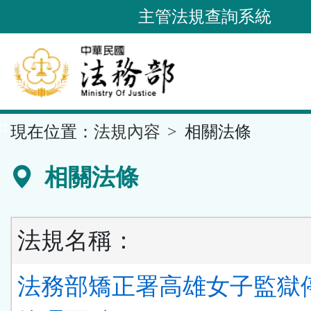
跳
主管法規查詢系統
到
主
要
內
容
::
現在位置：
法規內容
相關法條
區
塊
相關法條
法規名稱：
法務部矯正署高雄女子監獄