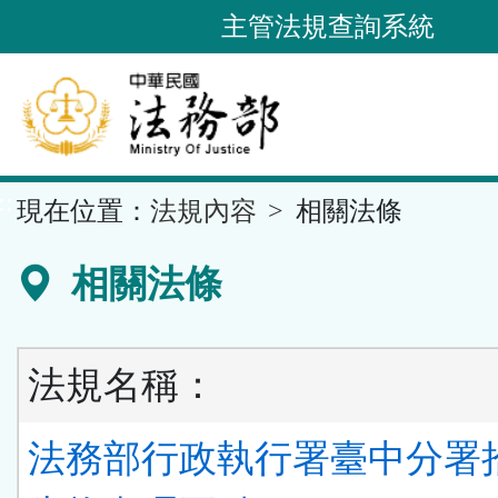
跳
主管法規查詢系統
到
主
要
內
容
::
現在位置：
法規內容
相關法條
區
塊
相關法條
法規名稱：
法務部行政執行署臺中分署