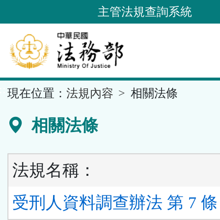
跳
主管法規查詢系統
到
主
要
內
容
::
現在位置：
法規內容
相關法條
區
塊
相關法條
法規名稱：
受刑人資料調查辦法 第 7 條