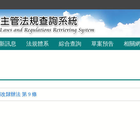
新訊息
法規體系
綜合查詢
草案預告
相關
隸辦法 第 9 條