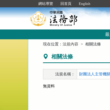
跳
:::
網站導覽
回首頁
English
到
主
要
內
容
區
最
塊
:::
現在位置：
法規內容
相關法條
相關法條
法規名稱：
財團法人主管機關改
無資料