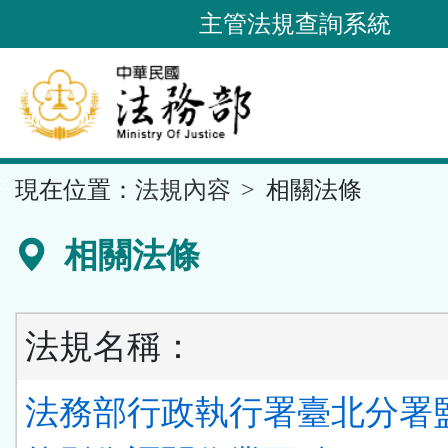
跳
主管法規查詢系統
到
主
要
內
容
::
現在位置：
法規內容
相關法條
區
塊
相關法條
法規名稱：
法務部行政執行署臺北分署