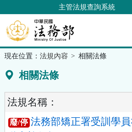
跳
主管法規查詢系統
到
主
要
內
容
::
現在位置：
法規內容
相關法條
區
塊
相關法條
法規名稱：
法務部矯正署受訓學員
廢/停