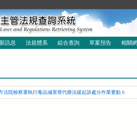
新訊息
法規體系
綜合查詢
草案預告
相關
方法院檢察署執行毒品減害替代療法緩起訴處分作業要點 6