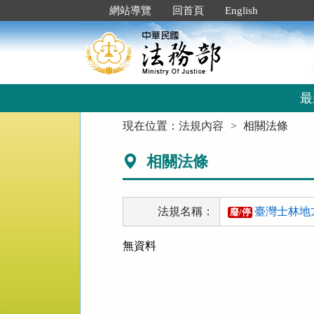
跳
:::
網站導覽
回首頁
English
到
主
要
內
容
區
最
塊
:::
現在位置：
法規內容
相關法條
相關法條
法規名稱：
臺灣士林地
廢/停
無資料