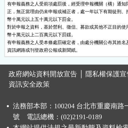
有申報義務之人受前項處罰後，經受理申報機關（構）通知限
正，無正當理由仍未申報或補正者，處一年以下有期徒刑、拘
幣十萬元以上五十萬元以下罰金。

對於申報之資料，基於營利、徵信、募款或其他不正目的使用
幣十萬元以上二百萬元以下罰鍰。

有申報義務之人受本條處罰確定者，由處分機關公布其姓名及
資訊網路或刊登政府公報或新聞紙。
:
政府網站資料開放宣告
│
隱私權保護宣
資訊安全政策
法務部本部：100204 台北市重慶南路一
號 電話總機：(02)2191-0189
本網站提供法規之最新動態及資料檢