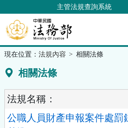
跳
主管法規查詢系統
到
主
要
內
容
::
現在位置：
法規內容
相關法條
區
塊
相關法條
法規名稱：
公職人員財產申報案件處罰