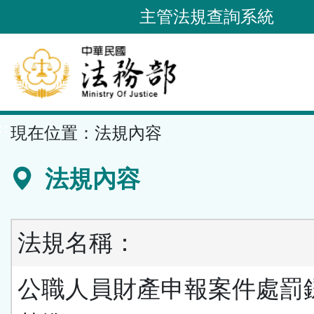
跳
主管法規查詢系統
到
主
要
內
容
::
現在位置：
法規內容
區
塊
法規內容
法規名稱：
公職人員財產申報案件處罰