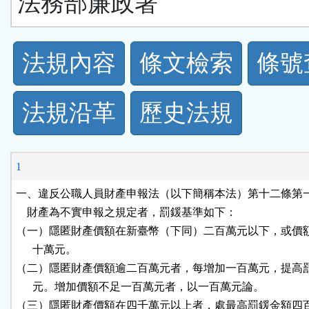
法務部廉政署
法
法規內容
條文檢索
條號
規
法規沿革
歷史法規
功
能
1
按
一、違反公職人員財產申報法（以下簡稱本法）第十二條第一
    財產為不實申報之規定者，罰鍰基準如下：

鈕
（一）隱匿財產價額在新臺幣（下同）二百萬元以下，或價額
      十萬元。

區
（二）隱匿財產價額逾二百萬元者，每增加一百萬元，提高罰
      元。增加價額不足一百萬元者，以一百萬元論。

（三）隱匿財產價額在四千萬元以上者，處最高罰鍰金額四