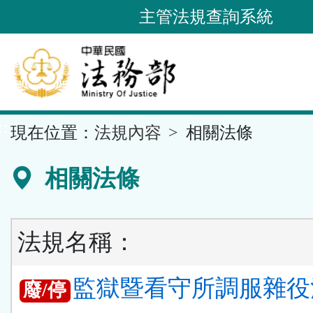
跳
主管法規查詢系統
到
主
要
內
容
::
現在位置：
法規內容
相關法條
區
塊
相關法條
法規名稱：
監獄暨看守所調服雜役
廢/停