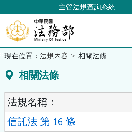
跳
主管法規查詢系統
到
主
要
內
容
::
現在位置：
法規內容
相關法條
區
塊
相關法條
法規名稱：
信託法 第 16 條