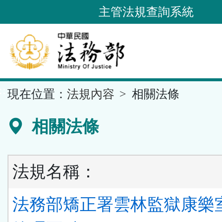
跳
主管法規查詢系統
到
主
要
內
容
::
現在位置：
法規內容
相關法條
區
塊
相關法條
法規名稱：
法務部矯正署雲林監獄康樂