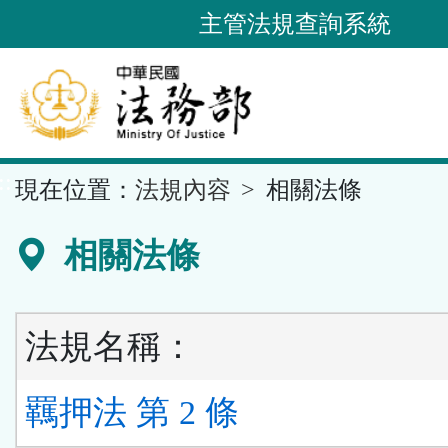
跳
主管法規查詢系統
到
主
要
內
容
::
現在位置：
法規內容
相關法條
區
塊
相關法條
法規名稱：
羈押法 第 2 條