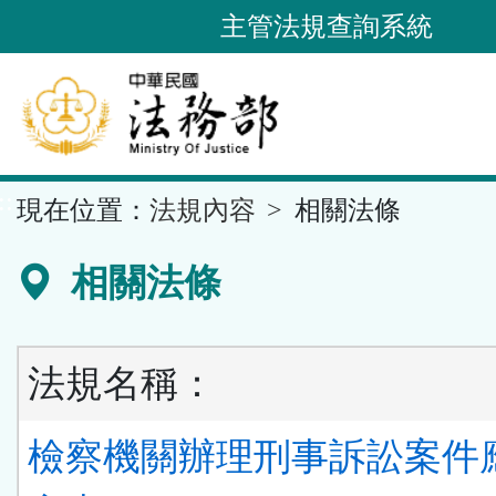
跳
主管法規查詢系統
到
主
要
內
容
::
現在位置：
法規內容
相關法條
區
塊
相關法條
法規名稱：
檢察機關辦理刑事訴訟案件