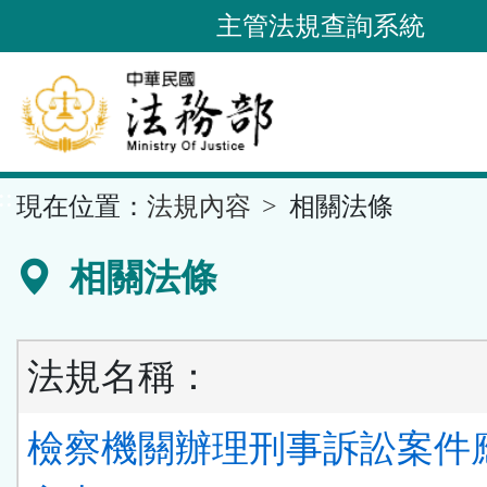
跳
主管法規查詢系統
到
主
要
內
容
::
現在位置：
法規內容
相關法條
區
塊
相關法條
法規名稱：
檢察機關辦理刑事訴訟案件