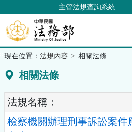
跳
主管法規查詢系統
到
主
要
內
容
::
現在位置：
法規內容
相關法條
區
塊
相關法條
法規名稱：
檢察機關辦理刑事訴訟案件