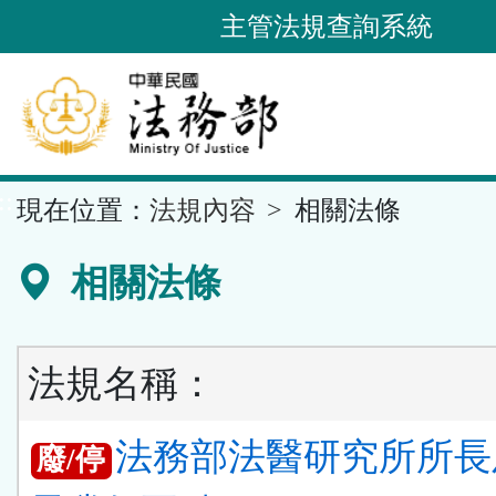
跳
主管法規查詢系統
到
主
要
內
容
::
現在位置：
法規內容
相關法條
區
塊
相關法條
法規名稱：
法務部法醫研究所所長
廢/停