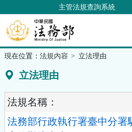
跳
主管法規查詢系統
到
主
要
內
容
::
現在位置：
法規內容
立法理由
區
塊
立法理由
法規名稱：
法務部行政執行署臺中分署