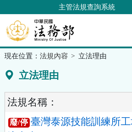
跳
主管法規查詢系統
到
主
要
內
容
::
現在位置：
法規內容
立法理由
區
塊
立法理由
法規名稱：
臺灣泰源技能訓練所工
廢/停