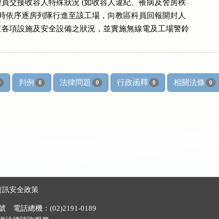
管理員交接收容人特殊狀況 (如收容人違紀、罹病及舍房秩

。開封時依序逐房列隊行進至該工場，向教區科員回報開封人

時檢查各項設施及安全設備之狀況，並實施無線電及工場警鈴

判例
法律問題
行政函釋
相關法條
0
0
0
0
0
資訊安全政策
電話總機：(02)2191-0189