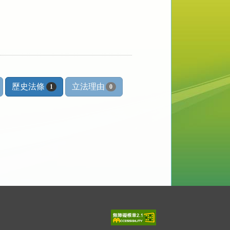
歷史法條
立法理由
1
0