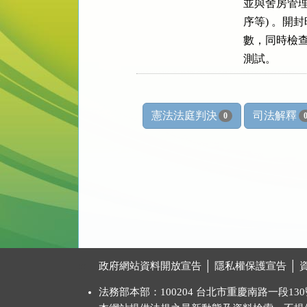
    並與舍房
    序等) 
    數，同
    測試。
憲法法庭判決
司法解釋
0
:::
政府網站資料開放宣告
│
隱私權保護宣告
│
法務部本部：100204 台北市重慶南路一段130號 