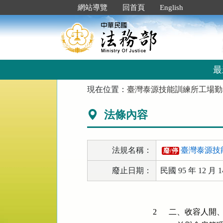
跳
:::
網站導覽
回首頁
English
到
主
要
內
容
區
最
塊
:::
現在位置：
臺灣泰源技能訓練所工場勤
法條內容
法規名稱：
臺灣泰源技
廢/停
廢止日期：
民國 95 年 12 月 1
2
二、收容人開、