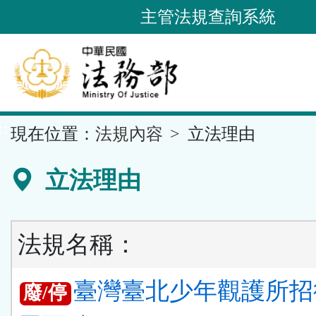
跳
主管法規查詢系統
到
主
要
內
容
::
現在位置：
法規內容
立法理由
區
塊
立法理由
法規名稱：
臺灣臺北少年觀護所招
廢/停