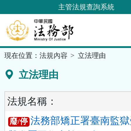
跳
主管法規查詢系統
到
主
要
內
容
::
現在位置：
法規內容
立法理由
區
塊
立法理由
法規名稱：
法務部矯正署臺南監獄
廢/停