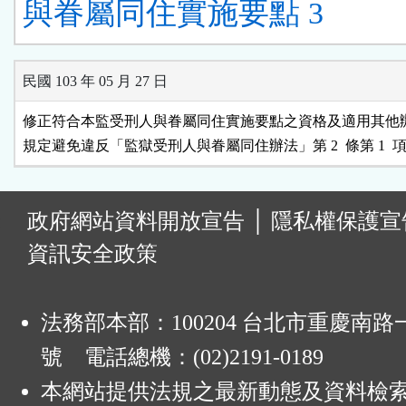
與眷屬同住實施要點 3
民國 103 年 05 月 27 日
修正符合本監受刑人與眷屬同住實施要點之資格及適用其他辦
規定避免違反「監獄受刑人與眷屬同住辦法」第 2  條第 1 
:
政府網站資料開放宣告
│
隱私權保護宣
資訊安全政策
法務部本部：100204 台北市重慶南路一
號 電話總機：(02)2191-0189
本網站提供法規之最新動態及資料檢