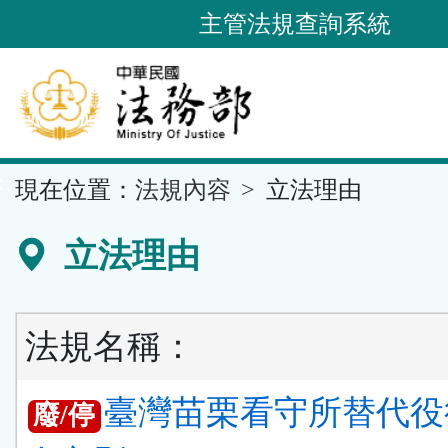
跳
主管法規查詢系統
到
主
要
內
容
::
現在位置：
法規內容
立法理由
區
塊
立法理由
法規名稱：
臺灣苗栗看守所替代役
廢/停