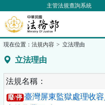
跳
主管法規查詢系統
到
主
要
內
容
::
現在位置：
法規內容
立法理由
區
塊
立法理由
法規名稱：
臺灣屏東監獄處理收容
廢/停