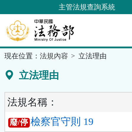
跳
主管法規查詢系統
到
主
要
內
容
::
現在位置：
法規內容
立法理由
區
塊
立法理由
法規名稱：
檢察官守則 19
廢/停