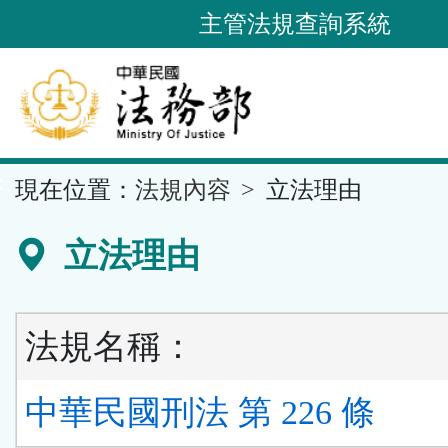
跳
主管法規查詢系統
到
主
要
內
容
::
現在位置：
法規內容
立法理由
區
塊
立法理由
法規名稱：
中華民國刑法 第 226 條