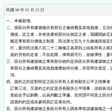
民國 98 年 01 月 23 日
一、本條新增。

二、按區分所有建築物共有部分之修繕費及其他負擔，立法例
    價值」定之者，亦有依應有部分比例定之者，我國因缺乏
    鑑定專有部分價值之制度，民法第七百九十九條後段規定
    行，爰仿民法第八百二十二條修正為原則上由各所有人按
    規約另有約定者，不在此限，俾簡易可行，並維彈性，爰
三、區分所有建築物之專有部分經約定供區分所有建築物之所
    有部分之修繕費及其他負擔應如何分擔，亦宜明文規定，
    項。

四、規約之約定對特定之區分所有人若有顯失公平之情事者，
    訂第三項。又規約之約定是否有顯失公平情事，須就各項
    形綜合予以斟酌，以為判斷之準據。至所謂不同意之區分
    該規約約定或未參與其訂定者在內。

五、區分所有建築物之各區分所有人因各專有該建築物之一部