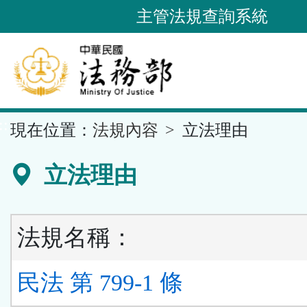
跳
主管法規查詢系統
到
主
要
內
容
::
現在位置：
法規內容
立法理由
區
塊
立法理由
法規名稱：
民法 第 799-1 條