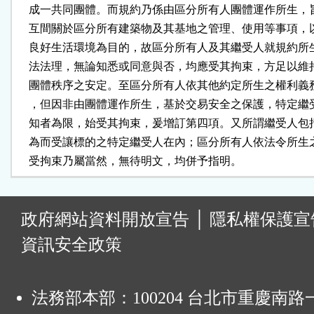
    成一共同團體。而規約乃係由區分所有人團體運作所生，
    互間關於區分所有建築物及其基地之管理、使用等事項，
    良好生活環境為目的，故區分所有人及其繼受人就規約所
    法法理，無論知悉或同意與否，均應受其拘束，方足以維
    團體秩序之安定。至區分所有人依其他約定所生之權利義
    ，但因非由團體運作所生，基於交易安全之保護，特定繼
    知者為限，始受其拘束，爰增訂第四項。又所謂繼受人包
    為而受讓標的之特定繼受人在內；區分所有人依法令所生
    受拘束乃屬當然，無待明文，均併予指明。
:
政府網站資料開放宣告
│
隱私權保護宣
資訊安全政策
法務部本部：100204 台北市重慶南路一