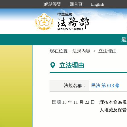
跳
:::
網站導覽
回首頁
English
到
主
要
內
容
區
最
塊
:::
現在位置：
法規內容
立法理由
立法理由
法規名稱：
民法 第 613 條
民國 18 年 11 月 22 日
謹按本條為規