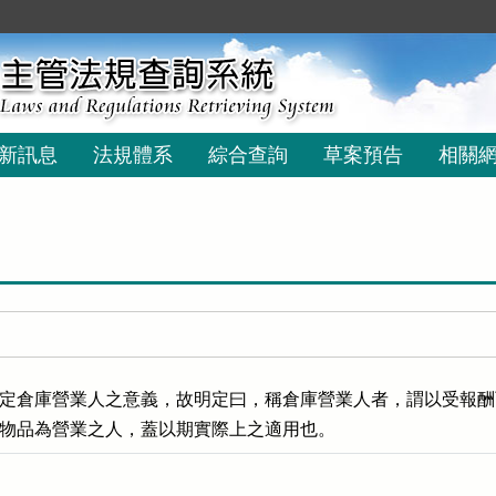
新訊息
法規體系
綜合查詢
草案預告
相關
定倉庫營業人之意義，故明定曰，稱倉庫營業人者，謂以受報酬