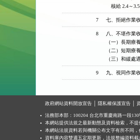
    核給 2.4～3
7
七、拒絕作業收容
8
八、不堪作業收
（一）長期療養者
（二）短期療養者
（三）和緩處遇者
9
九、視同作業收
:::
政府網站資料開放宣告
│
隱私權保護宣告
│
法務部本部：100204 台北市重慶南路一段130號 
本網站提供法規之最新動態及資料檢索，不提
本網站法規資料若與機關公布文字有所不同，
資料庫內容雙週五定期更新，法規整編資料截止日：2