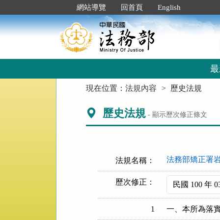
跳
:::
網站導覽
回首頁
English
到
主
要
內
容
區
最
塊
:::
現在位置：
法規內容
歷史法規
歷史法規
- 顯示歷次修正條文
法務部矯正署
法規名稱：
歷次修正：
1
一、本所為落