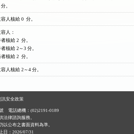
.5 分。
人核給 0  分。
容人：

核給 2  分。

核給 2～3 分。

核給 2  分。
容人核給 2～4 分。
資訊安全政策
電話總機：(02)2191-0189
供法律諮詢服務。
仍以公布之書面資料為準。
026/07/31