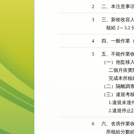
2
二、本注意事
3
三、新收收容人
    核給 2～3.2
4
四、一般作業（
5
五、不能作業收
（一）他監移入
      二個月
      完成本所
（二）隔離調查者：
（三）違規考核
      1.違規
      2.違
6
六、舍房作業收
    所核給