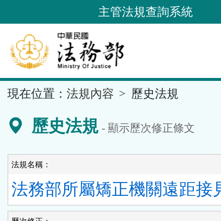
跳
主管法規查詢系統
到
主
要
內
容
::
現在位置：
法規內容
歷史法規
區
塊
歷史法規
- 顯示歷次修正條文
法規名稱：
法務部所屬矯正機關遠距接