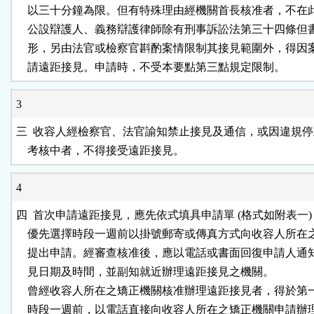
    以三十分鐘為限。但有特殊理由經機關首長核准者，不在此限。
    公設辯護人、義務辯護律師除有刑事訴訟法第三十四條但
    形，另由法官或檢察官斟酌案情限制其接見範圍外，得因
    請遠距接見。申請時，不受本要點第三點規定限制。
3
三  收容人經檢察官、法官諭知禁止接見及通信，或因違規停
    考核中者，不得接受遠距接見。
4
四  首次申請遠距接見，應先依式填具申請單 (格式如附表一) 
    優先選擇時段一週前以掛號郵寄或傳真方式向收容人所在
    提出申請。經審查核准後，應以電話或書面回復申請人通
    見日期及時間，並副知就近辦理遠距接見之機關。                
    曾經收容人所在之矯正機關核准辦理遠距接見者，得於第
    時段一週前，以電話直接向收容人所在之矯正機關申請辦