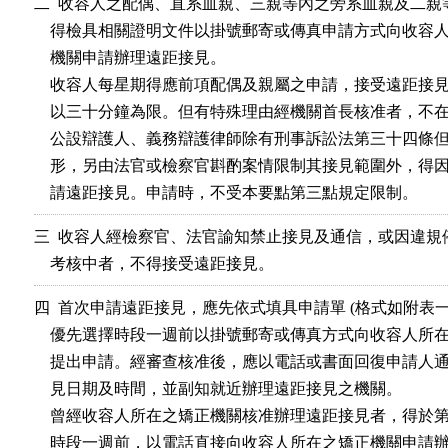
二  收容人之配偶、直系血親、三親等內之旁系血親及二親
    得檢具相關證明文件以掛號郵寄或傳真申請方式向收容人
    機關申請辦理遠距接見。                                      

    收容人每星期得應前項配偶及親屬之申請，接受遠距接見
    以三十分鐘為限。但有特殊理由經機關首長核准者，不在此限
    公設辯護人、義務辯護律師除有刑事訴訟法第三十四條但
    形，另由法官或檢察官斟酌案情限制其接見範圍外，得因
    請遠距接見。申請時，不受本要點第三點規定限制。
三  收容人經檢察官、法官諭知禁止接見及通信，或因違規
    考核中者，不得接受遠距接見。
四  首次申請遠距接見，應先依式填具申請單 (格式如附表一)
    優先選擇時段一週前以掛號郵寄或傳真方式向收容人所在
    提出申請。經審查核准後，應以電話或書面回復申請人通
    見日期及時間，並副知就近辦理遠距接見之機關。               
    曾經收容人所在之矯正機關核准辦理遠距接見者，得於第
    時段一週前，以電話直接向收容人所在之矯正機關申請