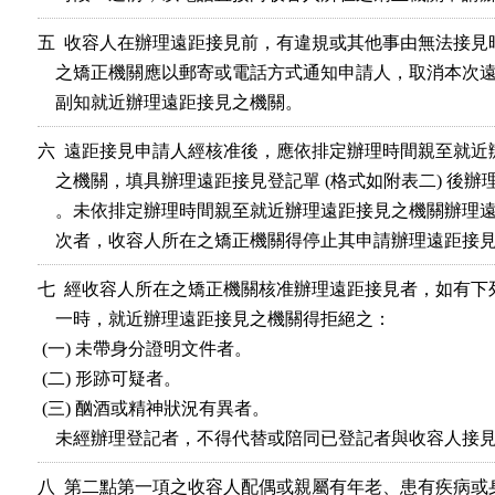
五  收容人在辦理遠距接見前，有違規或其他事由無法接見
    之矯正機關應以郵寄或電話方式通知申請人，取消本次遠
    副知就近辦理遠距接見之機關。
六  遠距接見申請人經核准後，應依排定辦理時間親至就近
    之機關，填具辦理遠距接見登記單 (格式如附表二) 後辦
    。未依排定辦理時間親至就近辦理遠距接見之機關辦理遠
    次者，收容人所在之矯正機關得停止其申請辦理遠距接
七  經收容人所在之矯正機關核准辦理遠距接見者，如有下
    一時，就近辦理遠距接見之機關得拒絕之：                      

 (一) 未帶身分證明文件者。                                      

 (二) 形跡可疑者。                                              

 (三) 酗酒或精神狀況有異者。                                    

    未經辦理登記者，不得代替或陪同已登記者與收容人接
八  第二點第一項之收容人配偶或親屬有年老、患有疾病或