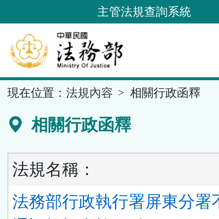
跳
主管法規查詢系統
到
主
要
內
容
::
現在位置：
法規內容
相關行政函釋
區
塊
相關行政函釋
法規名稱：
法務部行政執行署屏東分署