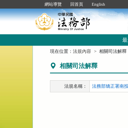
跳
:::
網站導覽
回首頁
English
到
主
要
內
容
區
最
塊
:::
現在位置：
法規內容
相關司法解釋
相關司法解釋
法規名稱：
法務部矯正署南投