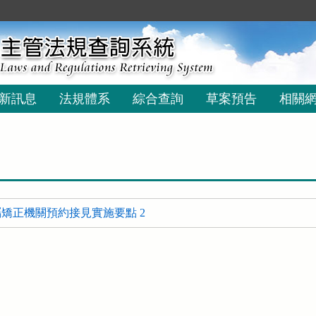
新訊息
法規體系
綜合查詢
草案預告
相關
矯正機關預約接見實施要點 2