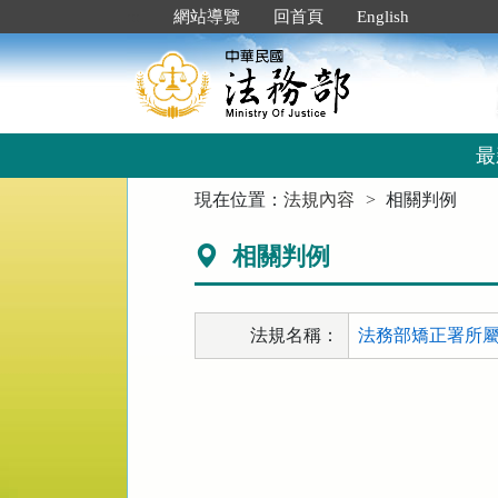
跳
:::
網站導覽
回首頁
English
到
主
要
內
容
區
最
塊
:::
現在位置：
法規內容
相關判例
相關判例
法規名稱：
法務部矯正署所屬