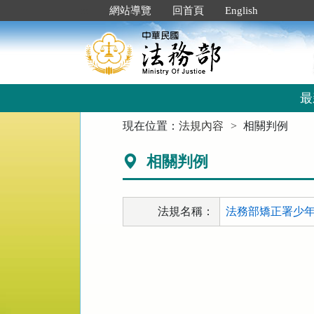
跳
:::
網站導覽
回首頁
English
到
主
要
內
容
區
最
塊
:::
現在位置：
法規內容
相關判例
相關判例
法規名稱：
法務部矯正署少年觀