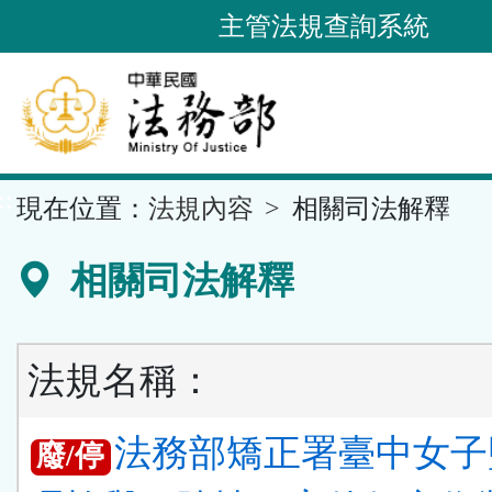
跳
主管法規查詢系統
到
主
要
內
容
::
現在位置：
法規內容
相關司法解釋
區
塊
相關司法解釋
法規名稱：
法務部矯正署臺中女子
廢/停