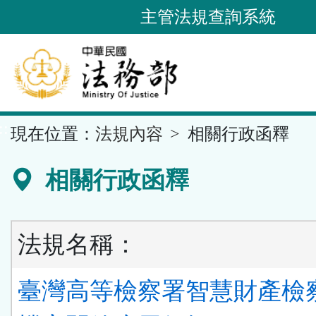
跳
主管法規查詢系統
到
主
要
內
容
::
現在位置：
法規內容
相關行政函釋
區
塊
相關行政函釋
法規名稱：
臺灣高等檢察署智慧財產檢