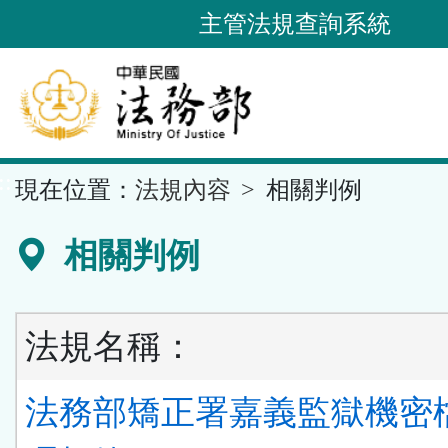
跳
主管法規查詢系統
到
主
要
內
容
::
現在位置：
法規內容
相關判例
區
塊
相關判例
法規名稱：
法務部矯正署嘉義監獄機密