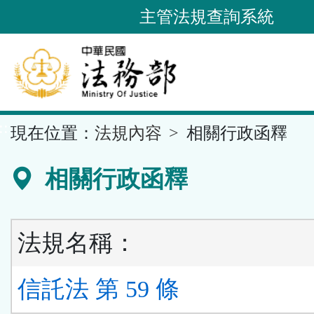
跳
主管法規查詢系統
到
主
要
內
容
::
現在位置：
法規內容
相關行政函釋
區
塊
相關行政函釋
法規名稱：
信託法 第 59 條