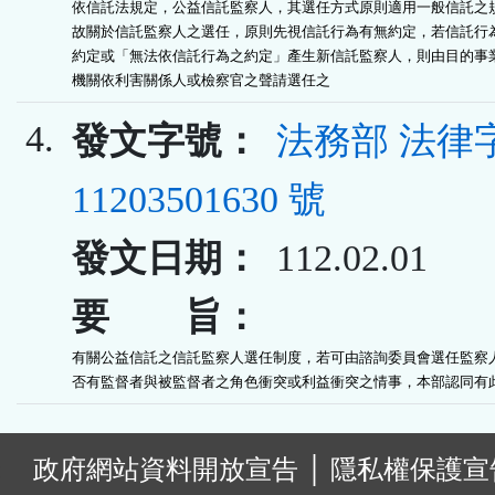
依信託法規定，公益信託監察人，其選任方式原則適用一般信託之規
故關於信託監察人之選任，原則先視信託行為有無約定，若信託行為
約定或「無法依信託行為之約定」產生新信託監察人，則由目的事業
機關依利害關係人或檢察官之聲請選任之
4.
發文字號：
法務部 法律
11203501630 號
發文日期：
112.02.01
要 旨：
有關公益信託之信託監察人選任制度，若可由諮詢委員會選任監察人
否有監督者與被監督者之角色衝突或利益衝突之情事，本部認同有
:
政府網站資料開放宣告
│
隱私權保護宣