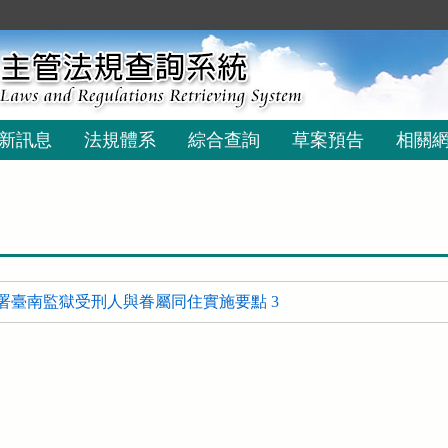
新訊息
法規體系
綜合查詢
草案預告
相關
署臺南監獄受刑人與眷屬同住實施要點 3