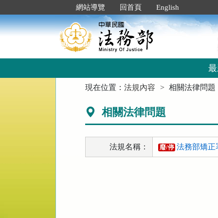
跳
:::
網站導覽
回首頁
English
到
主
要
內
容
區
最
塊
:::
現在位置：
法規內容
相關法律問題
相關法律問題
法規名稱：
法務部矯正
廢/停