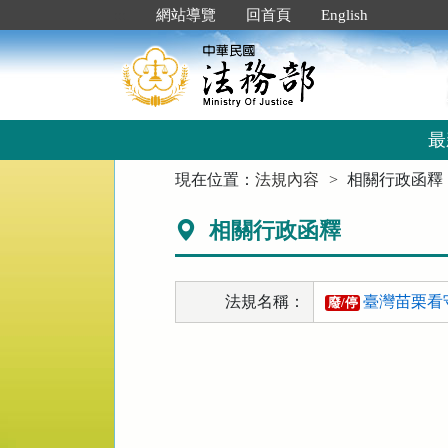
跳
:::
網站導覽
回首頁
English
到
主
要
內
容
區
最
塊
:::
現在位置：
法規內容
相關行政函釋
相關行政函釋
法規名稱：
臺灣苗栗看
廢/停