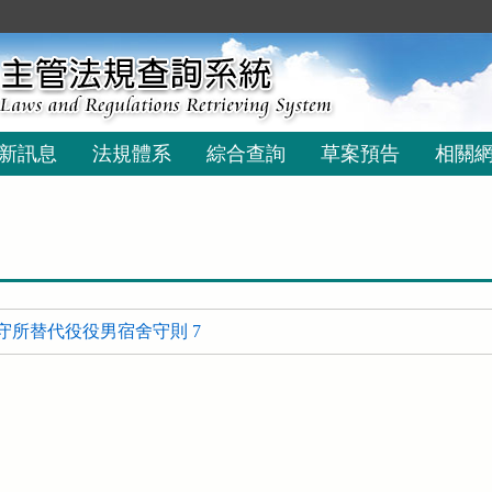
新訊息
法規體系
綜合查詢
草案預告
相關
守所替代役役男宿舍守則 7